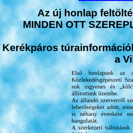
Az új honlap feltölt
MINDEN OTT SZEREP
Kerékpáros túrainformációk
a V
Első honlapunk az a
Közlekedésgépészeti Sza
sok ingyenes és „kölcs
állítottunk üzembe.
Az állandó szerverről sz
lehetőségeket adott, en
is néhány évenként me
hangulatát.
A szerkezeti váltotások 