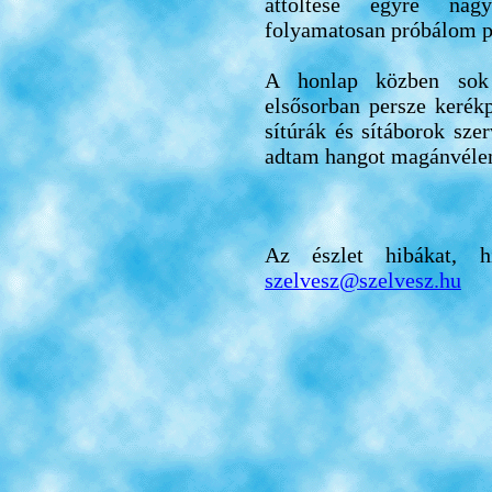
áttöltése egyre nag
folyamatosan próbálom p
A honlap közben sok 
elsősorban persze kerék
sítúrák és sítáborok sze
adtam hangot magánvéle
Az észlet hibákat, h
szelvesz@szelvesz.hu