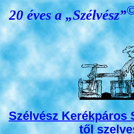
20 éves a „Szélvész”
Szélvész Kerékpáros 
től szelv